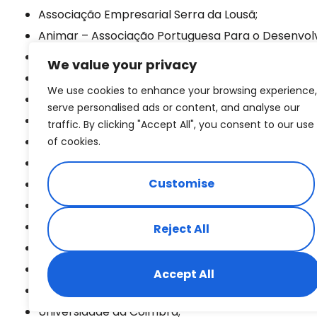
Associação Empresarial Serra da Lousã;
Animar – Associação Portuguesa Para o Desenvol
RIIS – Rede de Incubadoras de Inovação Social;
We value your privacy
CLAS Lousã e Condeixa-a-Nova;
We use cookies to enhance your browsing experience,
Conselho Local da Juventude – Lousã;
serve personalised ads or content, and analyse our
Conselho Sénior – Lousã;
traffic. By clicking "Accept All", you consent to our use
CPCJ alargada Lousã;
of cookies.
Rede Social Lousã e de Condeixa;
Customise
Junta de Freguesia de Lousã e Vilarinho;
Junta de Freguesia de Foz de Arouce e Casal e Erm
Junta de Freguesia das Gândaras;
Reject All
Município da Lousã;
Município de Condeixa-a-Nova;
Accept All
Dueceira;
Universidade da Coimbra;