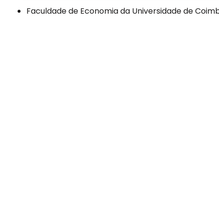
Faculdade de Economia da Universidade de Coimb
Faculdade de Psicologia e Ciências da Educação d
AF Studio – Multimedia & Design.