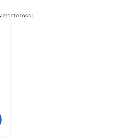
vimento Local;
io;