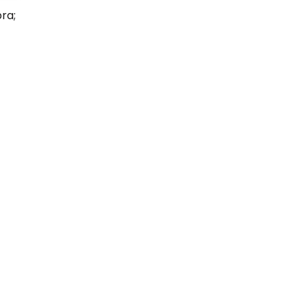
ra;
a universidade de Coimbra;