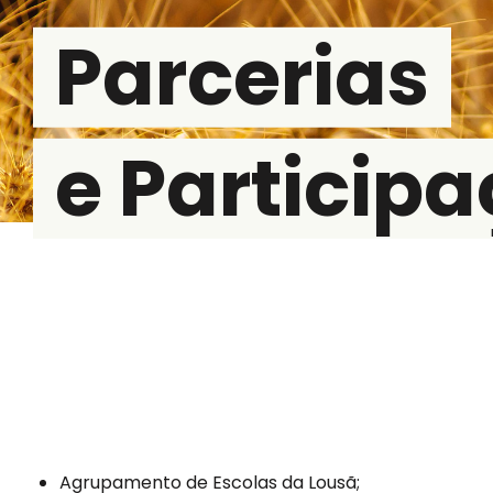
Parcerias
e Particip
Agrupamento de Escolas da Lousã;